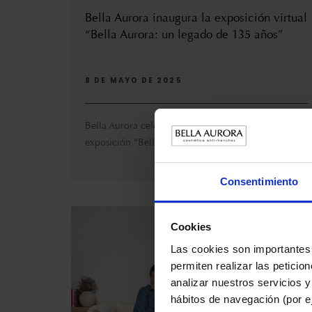
Bella Aurora inaugura la exposición virtual
“Bella Aurora: un legado de 135 años”
8 DE MAYO DE 2025
Bella Aurora celebra su 135º aniversario con la
exposición “Bella Aurora: un legado de 135 años...
Consentimiento
Cookies
Las cookies son importantes 
permiten realizar las peticio
analizar nuestros servicios y
hábitos de navegación (por ej