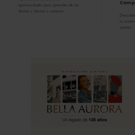
Camp
oportunidades para aprender de los
demás y darnos a conocer.
Descubre
la mater
sueños.