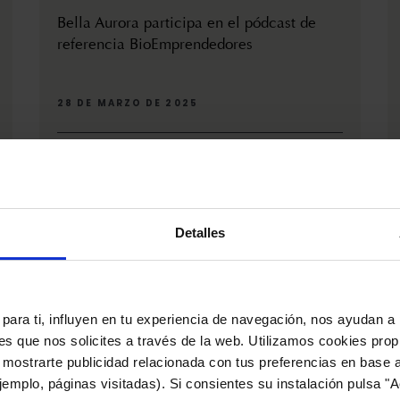
Bella Aurora participa en el pódcast de
referencia BioEmprendedores
28 DE MARZO DE 2025
Josep Maria Martinez Ribes, CEO de Bella Aurora
Labs, ha participado en BioEmprendedores, el
pódcast de referenci...
Detalles
para ti, influyen en tu experiencia de navegación, nos ayudan a 
nes que nos solicites a través de la web. Utilizamos cookies prop
 mostrarte publicidad relacionada con tus preferencias en base a
emplo, páginas visitadas). Si consientes su instalación pulsa "A