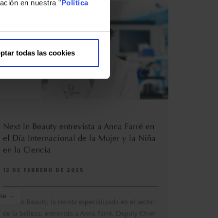
ación en nuestra "
Política
ptar todas las cookies
Next In Beauty entrevista a Anna Farré en
el Día Internacional de la Mujer y la Niña
en la Ciencia
12 DE FEBRERO DE 2025
Next In Beauty, la revista especializada en el sector
de la belleza, entrevista a Anna Farré, Deputy Chief
R&...
nte →