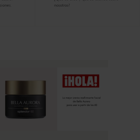
siones.
nosotros?