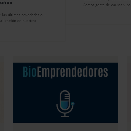
añas
Somos gente de causas y pa
 las últimas novedades o...
ialización de nuestros