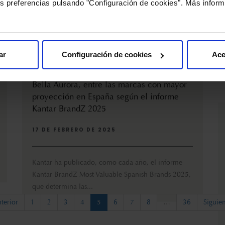
s preferencias pulsando "Configuración de cookies". Más inform
ar
Configuración de cookies
Ace
Bella Aurora, entre las marcas con mayor
proyección en España según el informe
Kantar BrandZ 2025
17 DE FEBRERO DE 2025
Kantar ha publicado, como cada año, el informe
Kantar BrandZ Most Valuable Spanish Brands 2025,
que determina las...
(current)
terior
1
2
3
4
5
6
7
8
…
36
Siguie