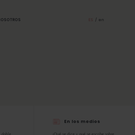
ES
/
en
 NOSOTROS
En los medios
 doble.
¿Qué se dice y qué se escribe sobre