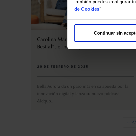
también puedes configurar tu
de Cookies
"
Continuar sin acept
Carolina Marín protagoniza “La Bella y la
Bestial”, el nuevo pódcast de Bella Aurora
20 DE FEBRERO DE 2025
Bella Aurora da un paso más en su apuesta por la
innovación digital y lanza su nuevo pódcast
&ldquo...
← An