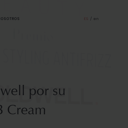
ES
/
en
 NOSOTROS
well por su
BB Cream