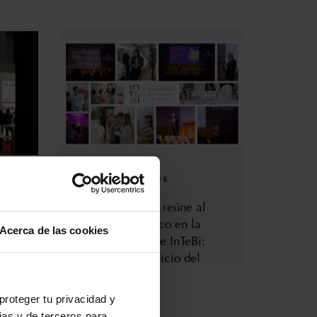
19 DE MAYO DE 2025
nfarma
Bella Aurora Labs reúne al
sector farmacéutico en la
Acerca de las cookies
primera edición de InTeBi:
tecnología al servicio del
bienestar
proteger tu privacidad y
ias y de terceros para