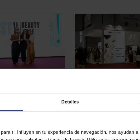
 MAYO DE 2026
9 DE ABRIL DE 2026
 Aurora se alza con una
Bella Aurora destaca en I
 y un bronce en los
2026 con su apuesta por la
Detalles
os Best!N Beauty&Care
innovación científica en
despigmentación
para ti, influyen en tu experiencia de navegación, nos ayudan a 
nes que nos solicites a través de la web. Utilizamos cookies prop