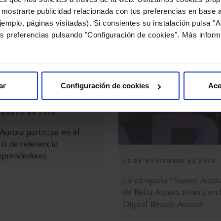
 mostrarte publicidad relacionada con tus preferencias en base a
emplo, páginas visitadas). Si consientes su instalación pulsa "A
s preferencias pulsando "Configuración de cookies". Más inform
 MARZO DE 2025
25 DE NOVIEMBRE DE 2024
ar
Configuración de cookies
Ace
 Aurora participa en el
La campaña “Somos Autor
st de referencia
de Bella Aurora triunfa en 
prendedores
Digital Beauty Awards