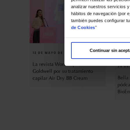
analizar nuestros servicios y
hábitos de navegación (por ej
también puedes configurar tu
de Cookies
"
12 DE MAYO DE 2025
28 DE
Continuar sin acept
La revista Woman premia a
Bella
Goldwell por su tratamiento
pódca
capilar Air Dry BB Cream
BioEm