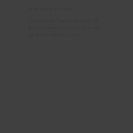
res
26 DE JUNIO DE 2023
uty
Bella Aurora se une a ASPAVIT
para celebrar el Día Mundial
del Vitíligo