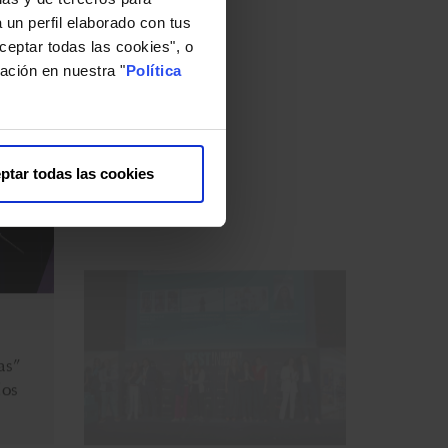
 un perfil elaborado con tus
ceptar todas las cookies", o
ación en nuestra "
Política
19 DE JUNIO DE 2024
ptar todas las cookies
as”
La campaña "Somos Autoras" de
los
Bella Aurora se lleva la plata en
los Best!N Beauty Care