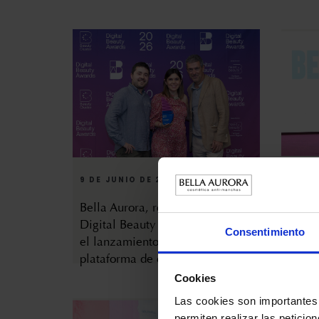
9 DE JUNIO DE 2026
26 DE
Bella Aurora, reconocida en los
Bella
Digital Beauty Awards 2026 por
plata
Consentimiento
el lanzamiento de su nueva
premi
plataforma de e-commerce
2026
Cookies
Las cookies son importantes 
permiten realizar las peticio