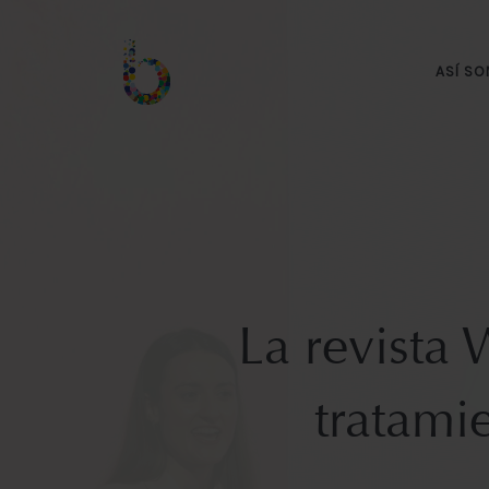
ASÍ S
La revista
tratami