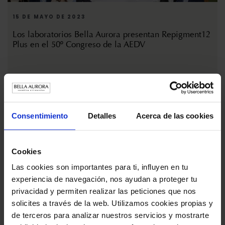
15 DE MAYO DE 2023
Los laboratorios Bella Aurora presentan Repigment12
Plus en el 50º Congreso de la AEDV
Consentimiento
Detalles
Acerca de las cookies
Cookies
Las cookies son importantes para ti, influyen en tu
experiencia de navegación, nos ayudan a proteger tu
privacidad y permiten realizar las peticiones que nos
17 DE MARZO DE 2023
solicites a través de la web. Utilizamos cookies propias y
Bella Aurora Labs presenta en Infarma 2023 el nuevo
de terceros para analizar nuestros servicios y mostrarte
Repigment12 Plus