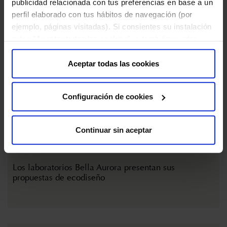
publicidad relacionada con tus preferencias en base a un
perfil elaborado con tus hábitos de navegación (por
ejemplo, páginas visitadas). Si consientes su instalación
pulsa "Aceptar todas las cookies", o también puedes
configurar tus preferencias pulsando "Configuración de
cookies". Más información en nuestra "
Política de
Aceptar todas las cookies
Cookies
"
Configuración de cookies
Continuar sin aceptar
2 DE FEBRERO DE 2023
Los laboratorios Bella Aurora presentan sus
propuestas de ecodiseño