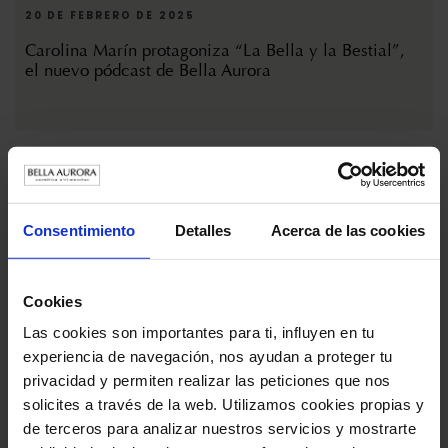
20 DE FEBRERO DE 2025
Carolina Marín protagoniza “La Bella y la Bestial”,
el nuevo pódcast de Bella Aurora
Consentimiento
Detalles
Acerca de las cookies
Cookies
Las cookies son importantes para ti, influyen en tu
experiencia de navegación, nos ayudan a proteger tu
20 DE ENERO DE 2025
privacidad y permiten realizar las peticiones que nos
Bella Aurora presenta Lumen10, el tratamiento que
solicites a través de la web. Utilizamos cookies propias y
transforma la piel
de terceros para analizar nuestros servicios y mostrarte