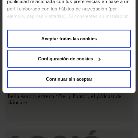
publicidad relacionada con tus preferencias en base a un
perfil elaborado con tus hábitos de navegación (por
ejemplo, páginas visitadas). Si consientes su instalación
pulsa "Aceptar todas las cookies", o también puedes
configurar tus preferencias pulsando "Configuración de
cookies". Más información en nuestra "
Política de
Aceptar todas las cookies
Cookies
"
Configuración de cookies
Continuar sin aceptar
16 DE ENERO DE 2025
Bella Aurora estrena “Piel y Punto”, el pódcast de
skincare