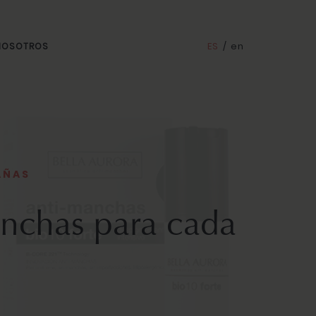
ES
/
en
 NOSOTROS
AÑAS
anchas para cada