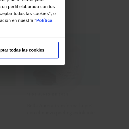
 un perfil elaborado con tus
a
Bella Aurora transforma la piel
ceptar todas las cookies", o
con el nuevo peeling exfoliante
ación en nuestra "
Política
ptar todas las cookies