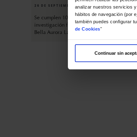
analizar nuestros servicios y
Se cumplen 10 años de
bio10 
hábitos de navegación (por ej
investigación fundamental en
prime
también puedes configurar tu
Bella Aurora Labs
manch
de Cookies
"
mient
Continuar sin acept
3 DE JUNIO DE 2025
12 DE
Bella Aurora crea splendor
bio10
meno·pause para el gran
gener
momento vital de la mujer