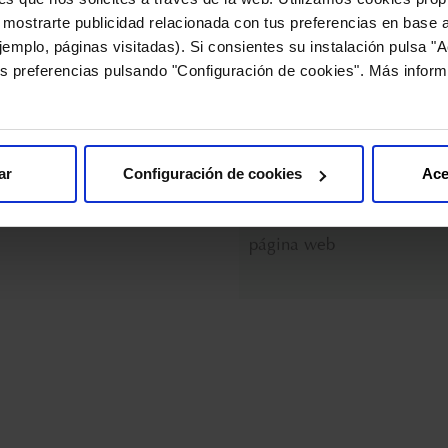
 mostrarte publicidad relacionada con tus preferencias en base a
forte l-ocal noche, el
Bella Aurora estrena nuev
emplo, páginas visitadas). Si consientes su instalación pulsa "A
r despigmentante para
página web
s preferencias pulsando "Configuración de cookies". Más inform
as localizadas que actúa
ras duermes
ar
Configuración de cookies
Ace
 MAYO DE 2025
 forte+, la nueva
8 DE MAYO DE 2025
ación de despigmentantes
Bella Aurora inaugura la