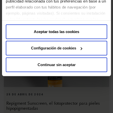
publicidad relacionada con tus preferencias en base a un
9 DE ENERO DE 2025
perfil elaborado con tus hábitos de navegación (por
Definición de la Estrategia de Sostenibilidad 2030
ejemplo, páginas visitadas). Si consientes su instalación
pulsa "Aceptar todas las cookies", o también puedes
configurar tus preferencias pulsando "Configuración de
cookies". Más información en nuestra "
Política de
Aceptar todas las cookies
Cookies
"
Configuración de cookies
Continuar sin aceptar
25 DE ABRIL DE 2024
Repigment Sunscreen, el fotoprotector para pieles
hipopigmentadas