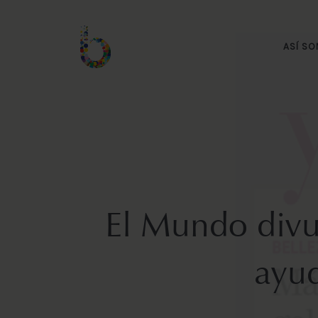
ASÍ S
El Mundo divul
ayud