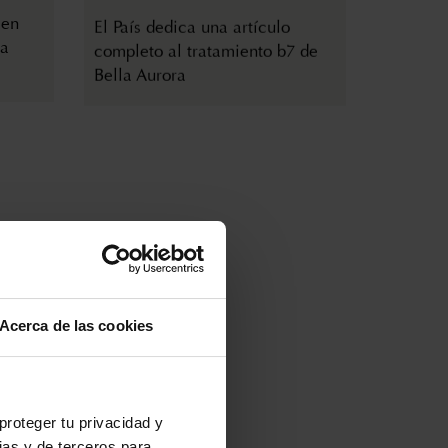
 en
El País dedica una artículo
la
completo al tratamiento b7 de
Bella Aurora
Acerca de las cookies
12 DE JUNIO DE 2025
gía
Bella Aurora protagoniza el
eputy
pódcast de Kantar “Insights para
proteger tu privacidad y
a
llevar”
ias y de terceros para