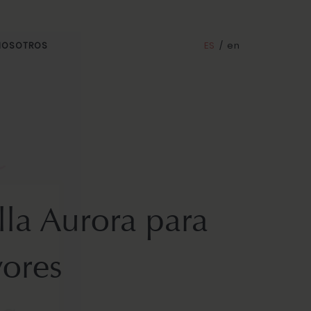
ES
/
en
 NOSOTROS
lla Aurora para
yores