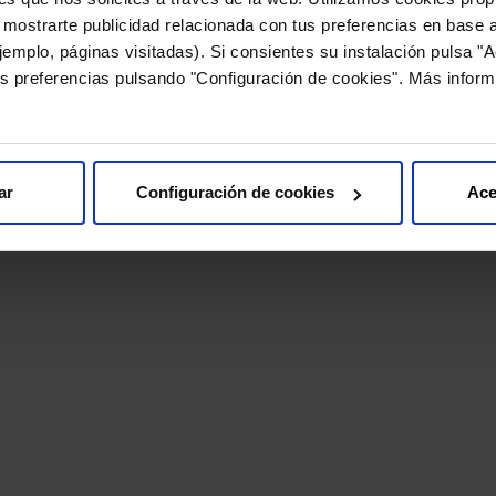
Aurora Labs
 mostrarte publicidad relacionada con tus preferencias en base a
emplo, páginas visitadas). Si consientes su instalación pulsa "A
s preferencias pulsando "Configuración de cookies". Más inform
ar
Configuración de cookies
Ace
 FEBRERO DE 2025
 Aurora, entre las marcas
ayor proyección en
12 DE FEBRERO DE 2025
a según el informe Kantar
Z 2025
Next In Beauty entrevista 
Anna Farré en el Día