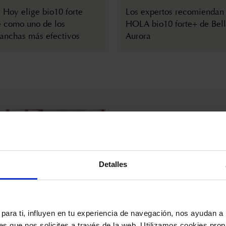
 Hoy elige bio10 forte
Los expertos recomiendan
 como uno de los
HOLA bio10 forte+ de Bel
anchas más efectivos
Aurora
Detalles
 JULIO DE 2025
9 DE JULIO DE 2025
ndo desvela la fórmula
La revista Más Dermatolo
a de Bella Aurora
entrevista a Anna Farré, D
para ti, influyen en tu experiencia de navegación, nos ayudan a 
Chief R&D Officer de Bell
nes que nos solicites a través de la web. Utilizamos cookies prop