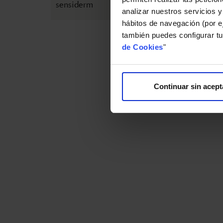
analizar nuestros servicios y
hábitos de navegación (por ej
también puedes configurar tu
de Cookies
"
Continuar sin acept
14 DE MARZO DE 2025
17 DE
Splendor 60 entre las mejores
cremas reafirmantes de 2025
Bella
con m
Españ
Brand