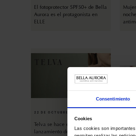
El fotoprotector SPF50+ de Bella
Mujer
Aurora es el protagonista en
noche
ELLE
antim
Consentimiento
22 DE OCTUBRE DE 2025
27 DE
Telva se hace eco del
El Mu
Cookies
lanzamiento del splendor
mágic
Las cookies son importantes 
sensiderm
permiten realizar las peticio