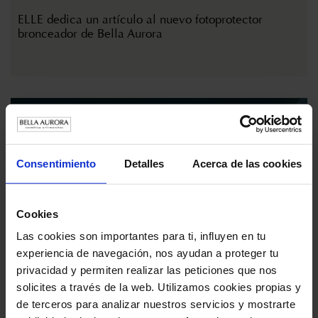
ELLE dedica un artículo al nuevo fotoprotector
bronceador de Bella Aurora
Consentimiento
Detalles
Acerca de las cookies
Cookies
Las cookies son importantes para ti, influyen en tu
12 DE FEBRERO DE 2024
experiencia de navegación, nos ayudan a proteger tu
privacidad y permiten realizar las peticiones que nos
PmFarma se hace eco del lanzamiento del bio10
forte night
solicites a través de la web. Utilizamos cookies propias y
de terceros para analizar nuestros servicios y mostrarte