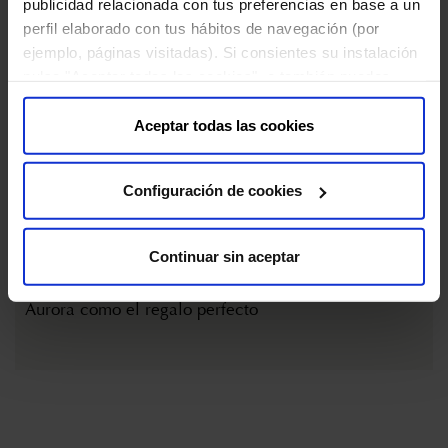
publicidad relacionada con tus preferencias en base a un
perfil elaborado con tus hábitos de navegación (por
ejemplo, páginas visitadas). Si consientes su instalación
pulsa "Aceptar todas las cookies", o también puedes
configurar tus preferencias pulsando "Configuración de
cookies". Más información en nuestra "
Política de
Aceptar todas las cookies
Cookies
"
Configuración de cookies
Continuar sin aceptar
4 DE ENERO DE 2024
SModa, de El País, elige los packs navideños de Bella
Aurora como el regalo perfecto