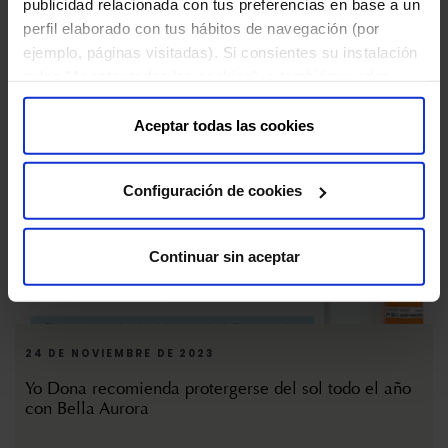
publicidad relacionada con tus preferencias en base a un
perfil elaborado con tus hábitos de navegación (por
SModa, de El País, elige los packs navideños de Bella
Aurora como el regalo perfecto
ejemplo, páginas visitadas). Si consientes su instalación
pulsa "Aceptar todas las cookies", o también puedes
configurar tus preferencias pulsando "Configuración de
cookies". Más información en nuestra "
Política de
Aceptar todas las cookies
Cookies
"
Configuración de cookies
Continuar sin aceptar
24 DE NOVIEMBRE DE 2023
Yo Dona recomienda protergerse del sol todo el año
con Bella Aurora