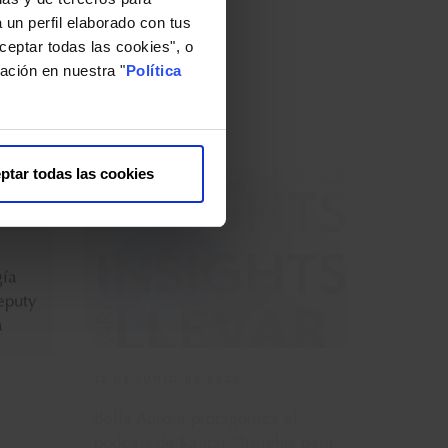
 un perfil elaborado con tus
12 DE JUNIO DE 2025
ceptar todas las cookies", o
ación en nuestra "
Política
gía
Bella Aurora protagoniza el
eputy
pódcast de Kantar “Insights para
a
llevar”
ptar todas las cookies