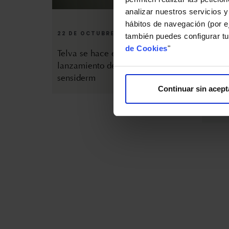
analizar nuestros servicios y
22 DE OCTUBRE DE 2025
27 DE
hábitos de navegación (por ej
también puedes configurar tu
Telva se hace eco del
El Mu
de Cookies
"
lanzamiento del splendor
mágic
sensiderm
Continuar sin acept
14 DE MARZO DE 2025
17 DE
Splendor 60 entre las mejores