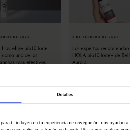
 ABRIL DE 2026
2 DE FEBRERO DE 2026
 Hoy elige bio10 forte
Los expertos recomiendan
 como uno de los
HOLA bio10 forte+ de Bel
anchas más efectivos
Aurora
Detalles
para ti, influyen en tu experiencia de navegación, nos ayudan a 
nes que nos solicites a través de la web. Utilizamos cookies prop