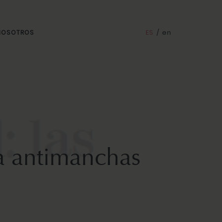
ES
/
en
 NOSOTROS
ca antimanchas