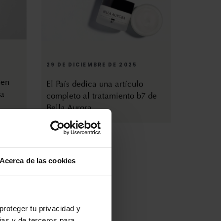
29 DE DICIEMBRE DE 2025
 en
El País dedica una artículo
la
completo al tratamiento b7 de
Bella Aurora
Acerca de las cookies
proteger tu privacidad y
ias y de terceros para