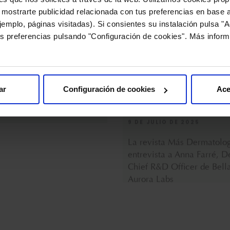
 mostrarte publicidad relacionada con tus preferencias en base a
 JULIO DE 2025
9 DE JULIO DE 2025
emplo, páginas visitadas). Si consientes su instalación pulsa "A
s preferencias pulsando "Configuración de cookies". Más inform
ndo desvela la fórmula
La revista Más Dermatolo
a de Bella Aurora
entrevista a Anna Farré, D
Chief R&D Officer de Bell
Aurora Labs
ar
Configuración de cookies
Ace
 FEBRERO DE 2025