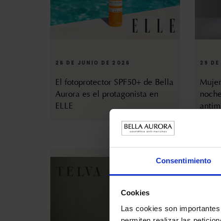
26 DE JUNIO DE 2026
29 DE
El fotoprotector SPF50+ de Bella
Mujer
Aurora es el protagonista en
noche
ELLE
antim
Consentimiento
Cookies
Las cookies son importantes 
permiten realizar las peticio