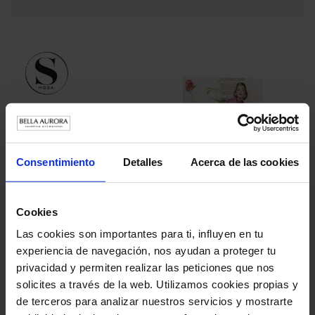
Consentimiento
Detalles
Acerca de las cookies
4 DE ENERO DE 2024
SModa, de El País, elige los packs navideños de Bella
Cookies
Aurora como el regalo perfecto
Las cookies son importantes para ti, influyen en tu
experiencia de navegación, nos ayudan a proteger tu
privacidad y permiten realizar las peticiones que nos
solicites a través de la web. Utilizamos cookies propias y
de terceros para analizar nuestros servicios y mostrarte