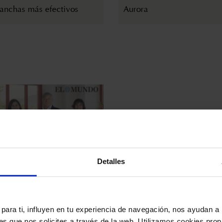
anchas más efectivos
Aurora
 JULIO DE 2025
9 DE JULIO DE 2025
Detalles
ndo desvela la fórmula
La revista Más Dermatolo
a de Bella Aurora
entrevista a Anna Farré, D
Chief R&D Officer de Bell
Aurora Labs
para ti, influyen en tu experiencia de navegación, nos ayudan a 
nes que nos solicites a través de la web. Utilizamos cookies prop