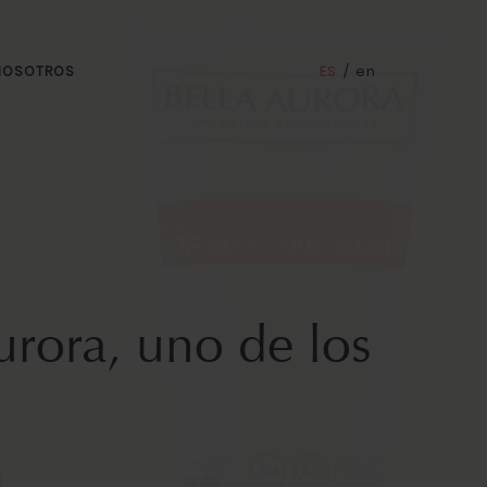
ES
/
en
 NOSOTROS
urora, uno de los