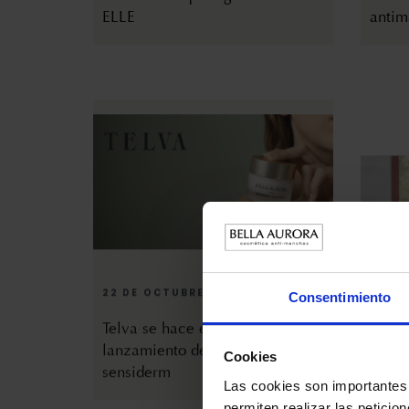
ELLE
antim
22 DE OCTUBRE DE 2025
27 DE
Consentimiento
Telva se hace eco del
El Mu
lanzamiento del splendor
mágic
sensiderm
Cookies
Las cookies son importantes 
permiten realizar las peticio