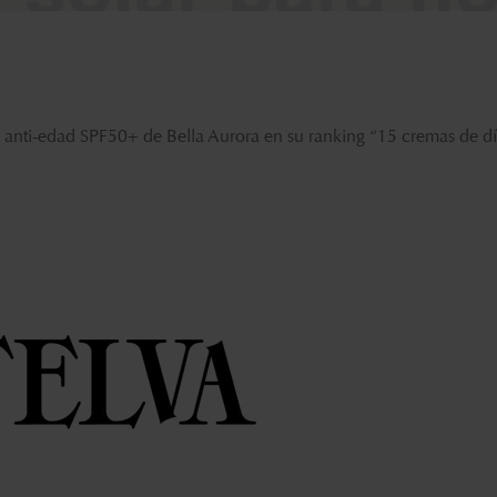
lar anti-edad SPF50+ de Bella Aurora en su ranking “
15 cremas de día