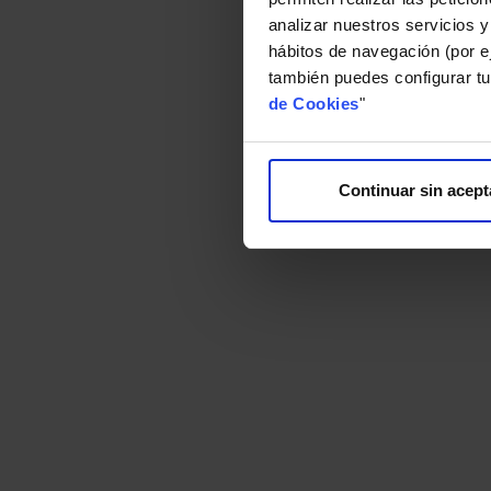
analizar nuestros servicios y
hábitos de navegación (por ej
también puedes configurar tu
de Cookies
"
Continuar sin acept
14 DE MARZO DE 2025
17 DE
Splendor 60 entre las mejores
cremas reafirmantes de 2025
Bella
con m
Españ
Brand