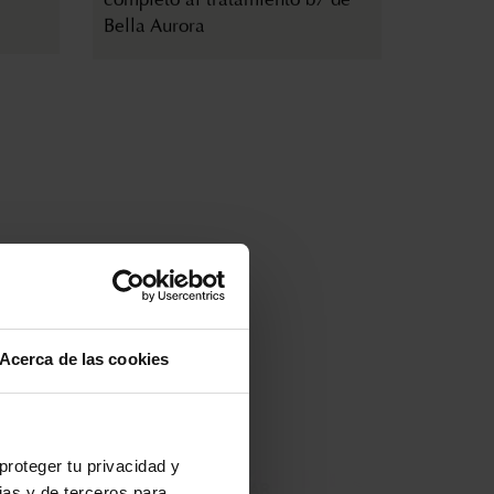
Bella Aurora
12 DE JUNIO DE 2025
Acerca de las cookies
gía
Bella Aurora protagoniza el
eputy
pódcast de Kantar “Insights para
a
llevar”
proteger tu privacidad y
ias y de terceros para