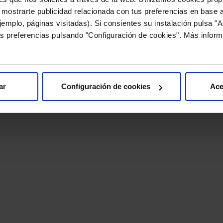
 mostrarte publicidad relacionada con tus preferencias en base a
emplo, páginas visitadas). Si consientes su instalación pulsa "A
s preferencias pulsando "Configuración de cookies". Más inform
ar
Configuración de cookies
Ace
 FEBRERO DE 2025
 Aurora, entre las marcas
ayor proyección en
12 DE FEBRERO DE 2025
a según el informe Kantar
Z 2025
Next In Beauty entrevista 
Anna Farré en el Día
Internacional de la Mujer 
Niña en la Ciencia