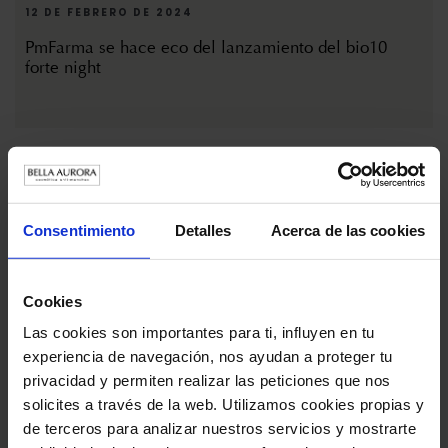
12 DE FEBRERO DE 2024
PmFarma se hace eco del lanzamiento del bio10
forte night
Consentimiento
Detalles
Acerca de las cookies
Cookies
Las cookies son importantes para ti, influyen en tu
experiencia de navegación, nos ayudan a proteger tu
4 DE ENERO DE 2024
privacidad y permiten realizar las peticiones que nos
SModa, de El País, elige los packs navideños de Bella
solicites a través de la web. Utilizamos cookies propias y
Aurora como el regalo perfecto
de terceros para analizar nuestros servicios y mostrarte