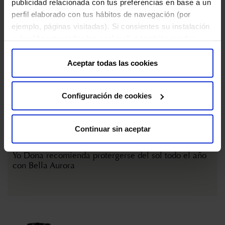
publicidad relacionada con tus preferencias en base a un
perfil elaborado con tus hábitos de navegación (por
ejemplo, páginas visitadas). Si consientes su instalación
pulsa "Aceptar todas las cookies", o también puedes
configurar tus preferencias pulsando "Configuración de
cookies". Más información en nuestra "
Política de
Aceptar todas las cookies
Cookies
"
Configuración de cookies
Continuar sin aceptar
24 DE NOVIEMBRE DE 2023
Yo Dona recomienda protergerse del sol todo el año
con Bella Aurora